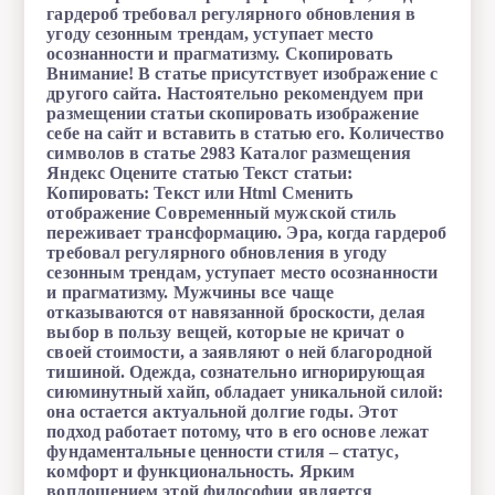
гардероб требовал регулярного обновления в
угоду сезонным трендам, уступает место
осознанности и прагматизму. Скопировать
Внимание! В статье присутствует изображение с
другого сайта. Настоятельно рекомендуем при
размещении статьи скопировать изображение
себе на сайт и вставить в статью его. Количество
символов в статье 2983 Каталог размещения
Яндекс Оцените статью Текст статьи:
Копировать: Текст или Html Cменить
отображение Современный мужской стиль
переживает трансформацию. Эра, когда гардероб
требовал регулярного обновления в угоду
сезонным трендам, уступает место осознанности
и прагматизму. Мужчины все чаще
отказываются от навязанной броскости, делая
выбор в пользу вещей, которые не кричат о
своей стоимости, а заявляют о ней благородной
тишиной. Одежда, сознательно игнорирующая
сиюминутный хайп, обладает уникальной силой:
она остается актуальной долгие годы. Этот
подход работает потому, что в его основе лежат
фундаментальные ценности стиля – статус,
комфорт и функциональность. Ярким
воплощением этой философии является