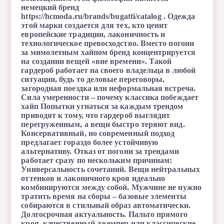
немецкий бренд
https://hcmoda.ru/brands/bugatti/catalog . Одежда
этой марки создается для тех, кто ценит
европейские традиции, лаконичность и
технологическое превосходство. Вместо погони
за мимолетным хайпом бренд концентрируется
на создании вещей «вне времени». Такой
гардероб работает на своего владельца в любой
ситуации, будь то деловые переговоры,
загородная поездка или неформальная встреча.
Сила умеренности – почему классика побеждает
хайп Попытки угнаться за каждым трендом
приводят к тому, что гардероб выглядит
перегруженным, а вещи быстро теряют вид.
Консервативный, но современный подход
предлагает гораздо более устойчивую
альтернативу. Отказ от погони за трендами
работает сразу по нескольким причинам:
Универсальность сочетаний. Вещи нейтральных
оттенков и лаконичного кроя идеально
комбинируются между собой. Мужчине не нужно
тратить время на сборы – базовые элементы
собираются в стильный образ автоматически.
Долгосрочная актуальность. Пальто прямого
кроя, качественный джемпер или классические