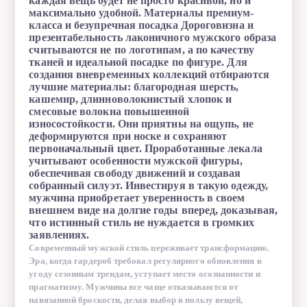
каждая вещь будет не просто красивой, но и
https://hcmoda.ru/brands/bugatti/catalog
. Одежда этой марки
максимально удобной. Материалы премиум-
создается для тех, кто ценит европейские традиции, лаконичность и
класса и безупречная посадка Дороговизна и
технологическое превосходство. Вместо погони за мимолетным
презентабельность лаконичного мужского образа
хайпом бренд концентрируется на создании вещей «вне времени».
считываются не по логотипам, а по качеству
Такой гардероб работает на своего владельца в любой ситуации, будь
тканей и идеальной посадке по фигуре. Для
то деловые переговоры, загородная поездка или неформальная
создания вневременных коллекций отбираются
встреча.
лучшие материалы: благородная шерсть,
кашемир, длинноволокнистый хлопок и
смесовые волокна повышенной
износостойкости. Они приятны на ощупь, не
Сила умеренности – почему классика
деформируются при носке и сохраняют
первоначальный цвет. Проработанные лекала
побеждает хайп
учитывают особенности мужской фигуры,
обеспечивая свободу движений и создавая
Попытки угнаться за каждым трендом приводят к тому, что гардероб
собранный силуэт. Инвестируя в такую одежду,
выглядит перегруженным, а вещи быстро теряют вид.
мужчина приобретает уверенность в своем
внешнем виде на долгие годы вперед, доказывая,
Консервативный, но современный подход предлагает гораздо более
что истинный стиль не нуждается в громких
устойчивую альтернативу.
заявлениях.
Отказ от погони за трендами работает сразу по нескольким причинам:
Современный мужской стиль переживает трансформацию.
Эра, когда гардероб требовал регулярного обновления в
Универсальность сочетаний. Вещи нейтральных оттенков и
угоду сезонным трендам, уступает место осознанности и
лаконичного кроя идеально комбинируются между собой. Мужчине
прагматизму. Мужчины все чаще отказываются от
не нужно тратить время на сборы – базовые элементы собираются в
навязанной броскости, делая выбор в пользу вещей,
стильный образ автоматически.