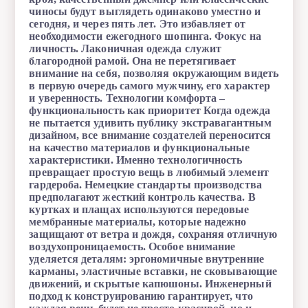
чиносы будут выглядеть одинаково уместно и
сегодня, и через пять лет. Это избавляет от
необходимости ежегодного шопинга. Фокус на
личность. Лаконичная одежда служит
благородной рамой. Она не перетягивает
внимание на себя, позволяя окружающим видеть
в первую очередь самого мужчину, его характер
и уверенность. Технологии комфорта –
функциональность как приоритет Когда одежда
не пытается удивить публику экстравагантным
дизайном, все внимание создателей переносится
Современный мужской стиль переживает
на качество материалов и функциональные
трансформацию. Эра, когда гардероб требовал
характеристики. Именно технологичность
регулярного обновления в угоду сезонным трендам,
превращает простую вещь в любимый элемент
уступает место осознанности и прагматизму. Мужчины
гардероба. Немецкие стандарты производства
все чаще отказываются от навязанной броскости, делая
предполагают жесткий контроль качества. В
выбор в пользу вещей, которые не кричат о своей
куртках и плащах используются передовые
стоимости, а заявляют о ней благородной тишиной.
мембранные материалы, которые надежно
Одежда, сознательно игнорирующая сиюминутный хайп,
защищают от ветра и дождя, сохраняя отличную
обладает уникальной силой: она остается актуальной
воздухопроницаемость. Особое внимание
долгие годы. Этот подход работает потому, что в его
уделяется деталям: эргономичные внутренние
основе лежат фундаментальные ценности стиля – статус,
карманы, эластичные вставки, не сковывающие
комфорт и функциональность.
движений, и скрытые капюшоны. Инженерный
подход к конструированию гарантирует, что
Ярким воплощением этой философии является немецкий бренд