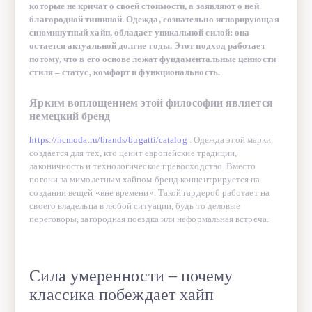
которые не кричат о своей стоимости, а заявляют о ней
Долгосрочная актуальность. Пальто прямого кроя, качественный
благородной тишиной. Одежда, сознательно игнорирующая
джемпер или классические чиносы будут выглядеть одинаково
сиюминутный хайп, обладает уникальной силой: она
уместно и сегодня, и через пять лет. Это избавляет от необходимости
остается актуальной долгие годы. Этот подход работает
ежегодного шопинга.
потому, что в его основе лежат фундаментальные ценности
стиля – статус, комфорт и функциональность.
Фокус на личность. Лаконичная одежда служит благородной рамой.
Она не перетягивает внимание на себя, позволяя окружающим видеть
в первую очередь самого мужчину, его характер и уверенность.
Ярким воплощением этой философии является
немецкий бренд
Технологии комфорта –
https://hcmoda.ru/brands/bugatti/catalog
. Одежда этой марки
функциональность как приоритет
создается для тех, кто ценит европейские традиции,
лаконичность и технологическое превосходство. Вместо
погони за мимолетным хайпом бренд концентрируется на
Когда одежда не пытается удивить публику экстравагантным
создании вещей «вне времени». Такой гардероб работает на
дизайном, все внимание создателей переносится на качество
своего владельца в любой ситуации, будь то деловые
материалов и функциональные характеристики. Именно
переговоры, загородная поездка или неформальная встреча.
технологичность превращает простую вещь в любимый элемент
гардероба.
Немецкие стандарты производства предполагают жесткий контроль
Сила умеренности – почему
качества. В куртках и плащах используются передовые мембранные
материалы, которые надежно защищают от ветра и дождя, сохраняя
классика побеждает хайп
отличную воздухопроницаемость. Особое внимание уделяется