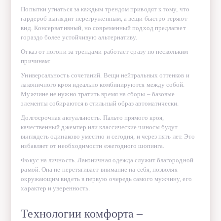
деталям: эргономичные внутренние карманы, эластичные вставки, не
Попытки угнаться за каждым трендом приводят к тому, что
сковывающие движений, и скрытые капюшоны. Инженерный подход
гардероб выглядит перегруженным, а вещи быстро теряют
к конструированию гарантирует, что каждая вещь будет не просто
вид. Консервативный, но современный подход предлагает
красивой, но и максимально удобной.
гораздо более устойчивую альтернативу.
Отказ от погони за трендами работает сразу по нескольким
причинам:
Материалы премиум-класса и
Универсальность сочетаний. Вещи нейтральных оттенков и
безупречная посадка
лаконичного кроя идеально комбинируются между собой.
Мужчине не нужно тратить время на сборы – базовые
элементы собираются в стильный образ автоматически.
Дороговизна и презентабельность лаконичного мужского образа
считываются не по логотипам, а по качеству тканей и идеальной
Долгосрочная актуальность. Пальто прямого кроя,
посадке по фигуре.
качественный джемпер или классические чиносы будут
выглядеть одинаково уместно и сегодня, и через пять лет. Это
Для создания вневременных коллекций отбираются лучшие
избавляет от необходимости ежегодного шопинга.
материалы: благородная шерсть, кашемир, длинноволокнистый
хлопок и смесовые волокна повышенной износостойкости. Они
Фокус на личность. Лаконичная одежда служит благородной
приятны на ощупь, не деформируются при носке и сохраняют
рамой. Она не перетягивает внимание на себя, позволяя
первоначальный цвет. Проработанные лекала учитывают
окружающим видеть в первую очередь самого мужчину, его
особенности мужской фигуры, обеспечивая свободу движений и
характер и уверенность.
создавая собранный силуэт. Инвестируя в такую одежду, мужчина
приобретает уверенность в своем внешнем виде на долгие годы
Технологии комфорта –
вперед, доказывая, что истинный стиль не нуждается в громких
заявлениях.