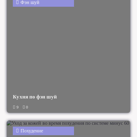
Фэн шуй
Кухня по фэн шуй
9
0
Похудение